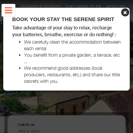
CHAMBRES D'HÔTES - CHEZ VICKY ET DO - MEZILLES
BOOK YOUR STAY THE SERENE SPIRIT
Take advantage of your stay to relax, recharge
your batteries, breathe, exercise or do nothing! :
We carefully clean the accommodation between
each rental
You benefit from a private garden, a terrace, etc
...
We recommend good addresses (local
producers, restaurants, etc.) and share our little
secrets with you.
CHECK-IN
Add a date