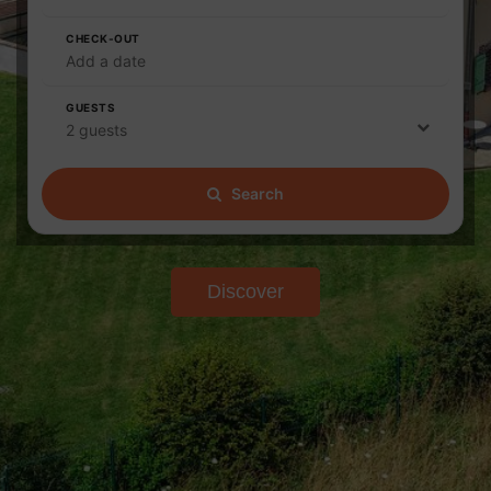
CHECK-OUT
Add a date
GUESTS
2 guests
Search
Discover